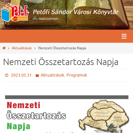
Megszakítás
Otthon
Aktualitások
Nemzeti Összetartozás Napja
Nemzeti Összetartozás Napja
,
2023.05.31.
Aktualitások
Programok