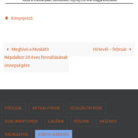
.
Könyvjelző
Meghívó a Muskátli
Hírlevél – február
Népdalkör 20 éves fennállásának
ünnepségére
FŐOLDAL
AKTUALITÁSOK
SZOLGÁLTATÁSOK
DOKUMENTUMOK
GALÉRIA
RÓLUNK
HASZNOS
PÁLYÁZATOK
KÖNYV KERESÉS