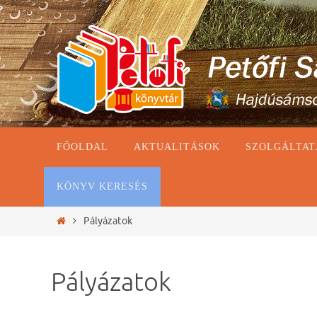
Megszakítás
Megszakítás
FŐOLDAL
AKTUALITÁSOK
SZOLGÁLTAT
KÖNYV KERESÉS
Otthon
Pályázatok
Pályázatok