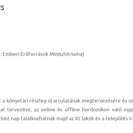
és
n: Emberi Erőforrások Minisztériuma)
lt a könyvtári részleg új arculatának megtervezésére és o
t tervezése, az online és offline hordozókon való egy
mint nap találkozhatnak majd az itt lakók és a település i