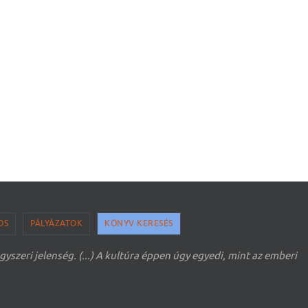
OS
PÁLYÁZATOK
KÖNYV KERESÉS
zeri jelenség. (...) A kultúra éppen úgy egyedi, mint az emberi