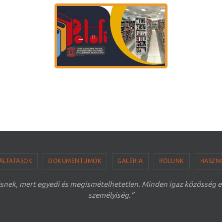
ÁLTATÁSOK
DOKUMENTUMOK
GALÉRIA
RÓLUNK
HASZN
snek, mert egyedi és megismételhetetlen. Minden igaz közösség egys
személyiség.”