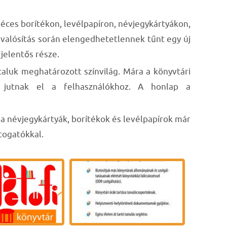
léces borítékon, levélpapíron, névjegykártyákon,
gvalósítás során elengedhetetlennek tűnt egy új
jelentős része.
aluk meghatározott színvilág. Mára a könyvtári
al jutnak el a felhasználókhoz. A honlap a
 a névjegykártyák, borítékok és levélpapírok már
átogatókkal.