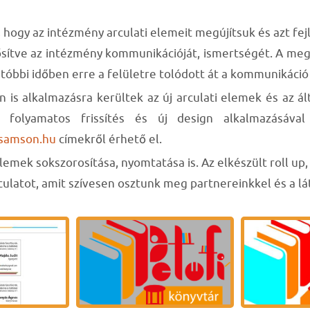
 hogy az intézmény arculati elemeit megújítsuk és azt fej
rősítve az intézmény kommunikációját, ismertségét. A me
tóbbi időben erre a felületre tolódott át a kommunikáció 
s alkalmazásra kerültek az új arculati elemek és az ált
n, folyamatos frissítés és új design alkalmazásáv
usamson.hu
címekről érhető el.
emek sokszorosítása, nyomtatása is. Az elkészült roll up,
rculatot, amit szívesen osztunk meg partnereinkkel és a l