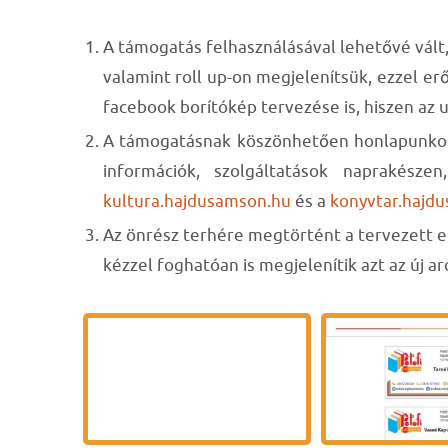
A támogatás felhasználásával lehetővé vált,
valamint roll up-on megjelenítsük, ezzel e
facebook borítókép tervezése is, hiszen az u
A támogatásnak köszönhetően honlapunkon i
információk, szolgáltatások naprakésze
kultura.hajdusamson.hu
és a
konyvtar.hajd
Az önrész terhére megtörtént a tervezett el
kézzel foghatóan is megjelenítik azt az új a