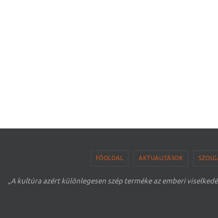
FŐOLDAL
AKTUALITÁSOK
SZOLG
„A kultúra azért különlegesen szép terméke az emberi viselkedé