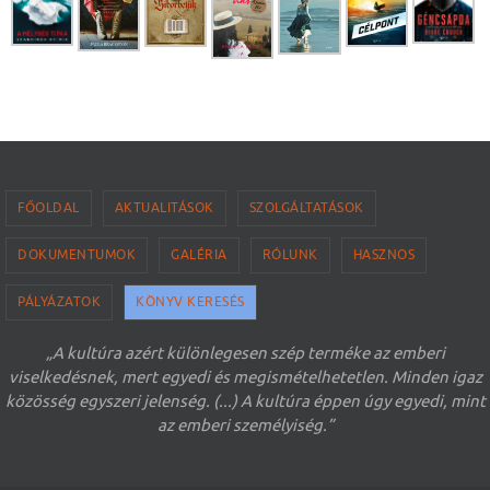
FŐOLDAL
AKTUALITÁSOK
SZOLGÁLTATÁSOK
DOKUMENTUMOK
GALÉRIA
RÓLUNK
HASZNOS
PÁLYÁZATOK
KÖNYV KERESÉS
„A kultúra azért különlegesen szép terméke az emberi
viselkedésnek, mert egyedi és megismételhetetlen. Minden igaz
közösség egyszeri jelenség. (...) A kultúra éppen úgy egyedi, mint
az emberi személyiség.”