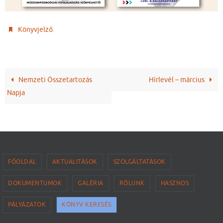
.
Könyvjelző
Nemzeti Összetartozás
Hírlevél – március
Napja
FŐOLDAL
AKTUALITÁSOK
SZOLGÁLTATÁSOK
DOKUMENTUMOK
GALÉRIA
RÓLUNK
HASZNOS
PÁLYÁZATOK
KÖNYV KERESÉS