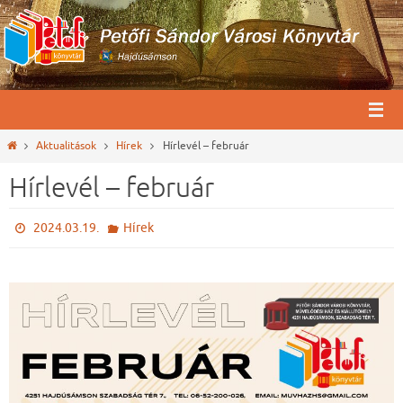
Megszakítás
Otthon
Aktualitások
Hírek
Hírlevél – február
Hírlevél – február
2024.03.19.
Hírek