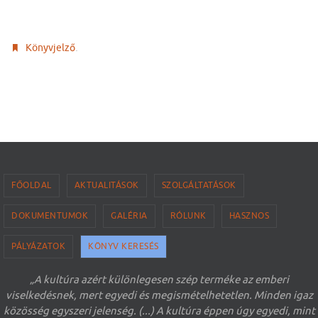
.
Könyvjelző
FŐOLDAL
AKTUALITÁSOK
SZOLGÁLTATÁSOK
DOKUMENTUMOK
GALÉRIA
RÓLUNK
HASZNOS
PÁLYÁZATOK
KÖNYV KERESÉS
„A kultúra azért különlegesen szép terméke az emberi
viselkedésnek, mert egyedi és megismételhetetlen. Minden igaz
közösség egyszeri jelenség. (...) A kultúra éppen úgy egyedi, mint